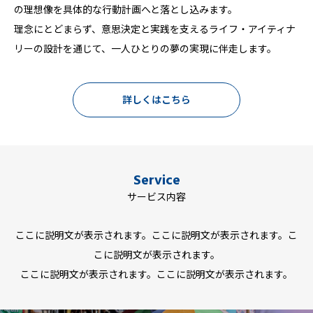
の理想像を具体的な行動計画へと落とし込みます。
感動を伝える言葉と、感動を共有する具体的な手法。その両輪を
の言語化から行動計画の策定、実践までを一貫して支援し、継続
理念にとどまらず、意思決定と実践を支えるライフ・アイティナ
軸に、一人ひとりの人生に寄り添いながら、「ライフ・アイティ
可能な人生や事業の道筋づくりの伴走を行っております。
リーの設計を通じて、一人ひとりの夢の実現に伴走します。
ナリー（人生の行程表）」を設計し、その実行に寄り添っていま
す。
詳しくはこちら
詳しくはこちら
詳しくはこちら
Service
サービス内容
ここに説明文が表示されます。ここに説明文が表示されます。こ
こに説明文が表示されます。
ここに説明文が表示されます。ここに説明文が表示されます。