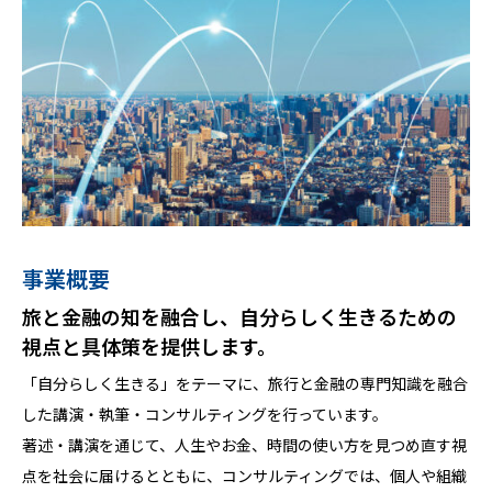
事業概要
プロフィール
活動履歴
旅と金融の知を融合し、自分らしく生きるための
旅行と金融の知を軸に、講演・執筆・コンサルテ
講演・執筆・コンサルティングを通じた知的実
視点と具体策を提供します。
ィングを行う。
践。
「自分らしく生きる」をテーマに、旅行と金融の専門知識を融合
講演・執筆・コンサルティングを通じて、「自分らしく生きる」
講演・セミナーでは、個人・団体・企業を対象に、価値観の整理
した講演・執筆・コンサルティングを行っています。
ための意思決定と実践を支援。
や人生設計、キャリアやライフスタイルの再構築をテーマとした
著述・講演を通じて、人生やお金、時間の使い方を見つめ直す視
理念や理想論にとどまらず、個人や組織が描く未来像を、現実的
登壇を実施。執筆活動では、旅を切り口に日常や人生を見つめ直
点を社会に届けるとともに、コンサルティングでは、個人や組織
で持続可能な行動へと落とし込むことを大切にしています。
す視点を発信しています。また、コンサルティングでは、理想像