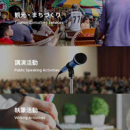
観光・まちづくり
Tourism Consulting Services
講演活動
Public Speaking Activities
執筆活動
Writing Activities